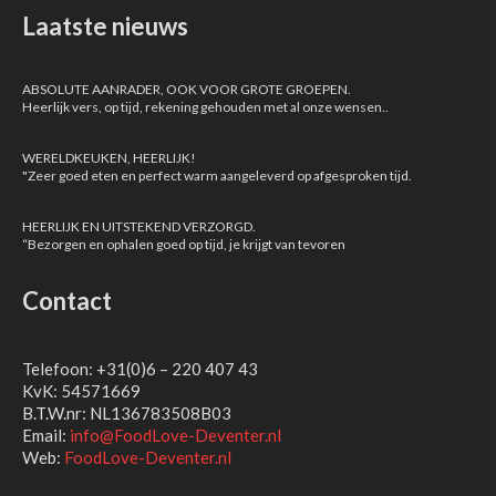
Laatste nieuws
ABSOLUTE AANRADER, OOK VOOR GROTE GROEPEN.
Heerlijk vers, op tijd, rekening gehouden met al onze wensen..
WERELDKEUKEN, HEERLIJK!
"Zeer goed eten en perfect warm aangeleverd op afgesproken tijd.
HEERLIJK EN UITSTEKEND VERZORGD.
“Bezorgen en ophalen goed op tijd, je krijgt van tevoren
Contact
Telefoon: +31(0)6 – 220 407 43
KvK: 54571669
B.T.W.nr: NL136783508B03
Email:
info@FoodLove-Deventer.nl
Web:
FoodLove-Deventer.nl