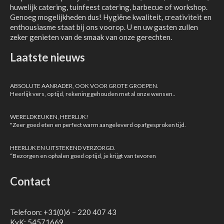
huwelijk catering, tuinfeest catering, barbecue of workshop.
Genoeg mogelijkheden dus! Hygiëne kwaliteit, creativiteit en
enthousiasme staat bij ons voorop. U en uw gasten zullen
zeker genieten van de smaak van onze gerechten.
Laatste nieuws
ABSOLUTE AANRADER, OOK VOOR GROTE GROEPEN.
Heerlijk vers, op tijd, rekening gehouden met al onze wensen..
WERELDKEUKEN, HEERLIJK!
"Zeer goed eten en perfect warm aangeleverd op afgesproken tijd.
HEERLIJK EN UITSTEKEND VERZORGD.
“Bezorgen en ophalen goed op tijd, je krijgt van tevoren
Contact
Telefoon: +31(0)6 – 220 407 43
KvK: 54571669