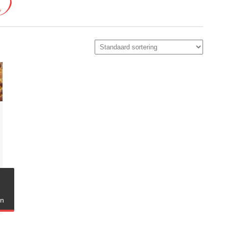
n)
en