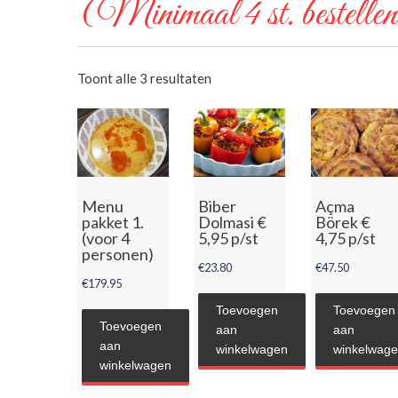
(Minimaal 4 st. bestelle
Toont alle 3 resultaten
Menu
Biber
Açma
pakket 1.
Dolmasi €
Börek €
(voor 4
5,95 p/st
4,75 p/st
personen)
€
23.80
€
47.50
€
179.95
Toevoegen
Toevoegen
Toevoegen
aan
aan
aan
winkelwagen
winkelwag
winkelwagen