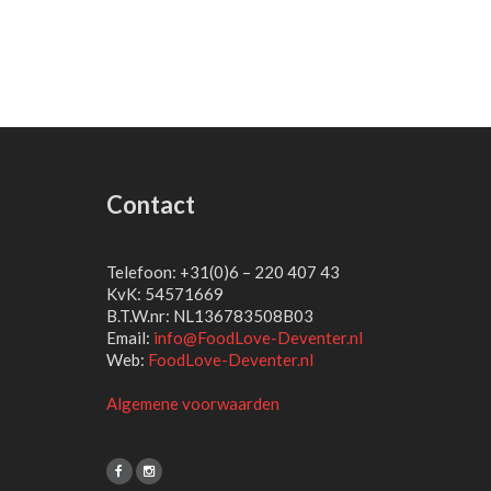
Contact
Telefoon: +31(0)6 – 220 407 43
KvK: 54571669
B.T.W.nr: NL136783508B03
Email:
info@FoodLove-Deventer.nl
Web:
FoodLove-Deventer.nl
Algemene voorwaarden