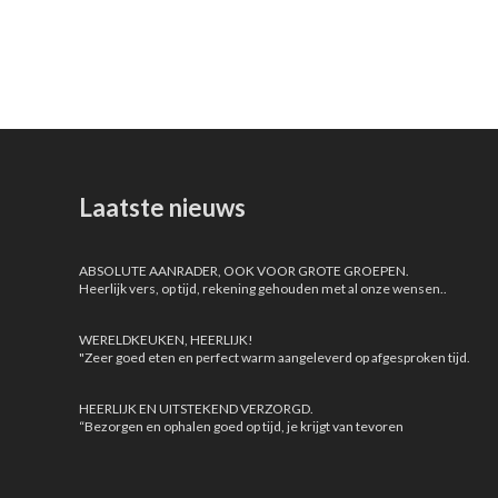
Laatste nieuws
ABSOLUTE AANRADER, OOK VOOR GROTE GROEPEN.
Heerlijk vers, op tijd, rekening gehouden met al onze wensen..
WERELDKEUKEN, HEERLIJK!
"Zeer goed eten en perfect warm aangeleverd op afgesproken tijd.
HEERLIJK EN UITSTEKEND VERZORGD.
“Bezorgen en ophalen goed op tijd, je krijgt van tevoren