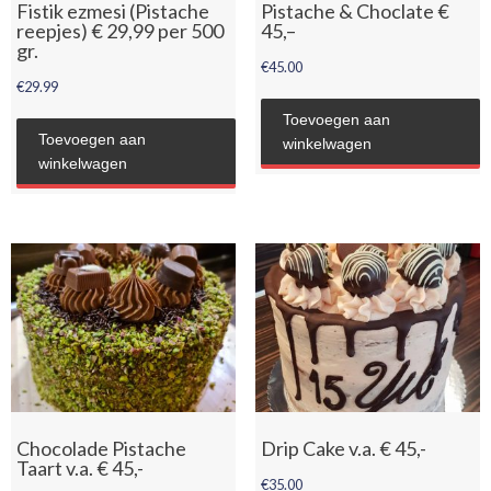
Fistik ezmesi (Pistache
Pistache & Choclate €
reepjes) € 29,99 per 500
45,–
gr.
€
45.00
€
29.99
Toevoegen aan
Toevoegen aan
winkelwagen
winkelwagen
Chocolade Pistache
Drip Cake v.a. € 45,-
Taart v.a. € 45,-
€
35.00