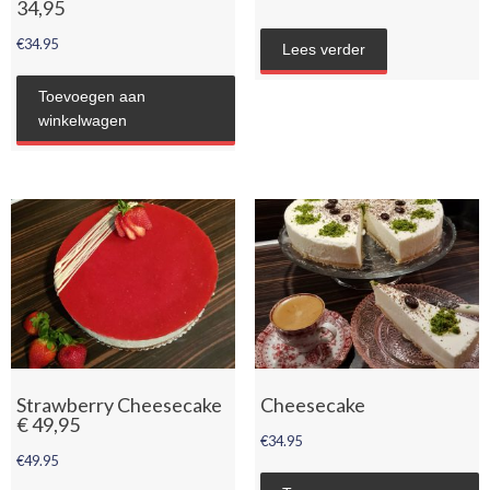
34,95
€
34.95
Lees verder
Toevoegen aan
winkelwagen
Strawberry Cheesecake
Cheesecake
€ 49,95
€
34.95
€
49.95