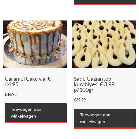
Caramel Cake v.a. €
Sade Gaziantep
44.95
kurabiyesi € 3,99
p/100gr
€
44.95
€
39.99
Toevoegen aan
Toevoegen aan
winkelwagen
winkelwagen