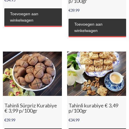
€
34.95
p/100gr
€
39.99
Toevoegen aan
winkelwagen
Toevoegen aan
winkelwagen
Tahinli Sürpriz Kurabiye
Tahinli kurabiye € 3,49
€ 3,99 p/100gr
p/100gr
€
39.99
€
34.99