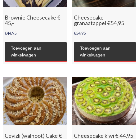
Brownie Cheesecake €
Cheesecake
45,–
granaatappel €54,95
€
44.95
€
54.95
Toevoegen aan
Toevoegen aan
winkelwagen
winkelwagen
Cevizli (walnoot) Cake €
Cheesecake kiwi € 44,95