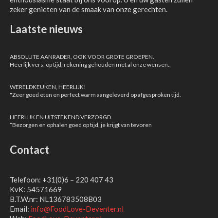
zeker genieten van de smaak van onze gerechten.
Laatste nieuws
ABSOLUTE AANRADER, OOK VOOR GROTE GROEPEN.
Heerlijk vers, op tijd, rekening gehouden met al onze wensen..
WERELDKEUKEN, HEERLIJK!
"Zeer goed eten en perfect warm aangeleverd op afgesproken tijd.
HEERLIJK EN UITSTEKEND VERZORGD.
“Bezorgen en ophalen goed op tijd, je krijgt van tevoren
Contact
Telefoon: +31(0)6 – 220 407 43
KvK: 54571669
B.T.W.nr: NL136783508B03
Email:
info@FoodLove-Deventer.nl