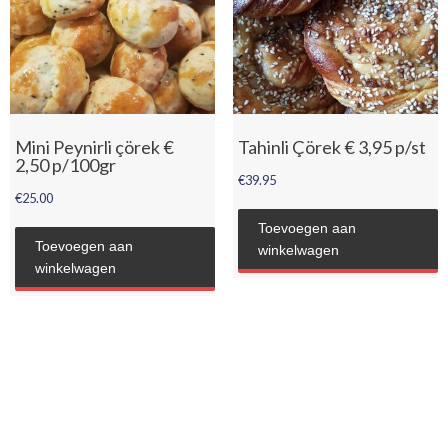
Mini Peynirli çörek €
Tahinli Çörek € 3,95 p/st
2,50 p/100gr
€
39.95
€
25.00
Toevoegen aan
Toevoegen aan
winkelwagen
winkelwagen