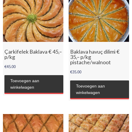
Çarkifelek Baklava € 45,–
Baklava havuç dilimi €
p/kg
35,– p/kg
pistache/walnoot
€
45.00
€
35.00
Toevoegen aan
Toevoegen aan
winkelwagen
winkelwagen