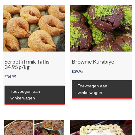
Serbetli Irmik Tatlisi
Brownie Kurabiye
34,95 p/kg
€
39.95
€
34.95
Toevoegen aan
Toevoegen aan
winkelwagen
winkelwagen