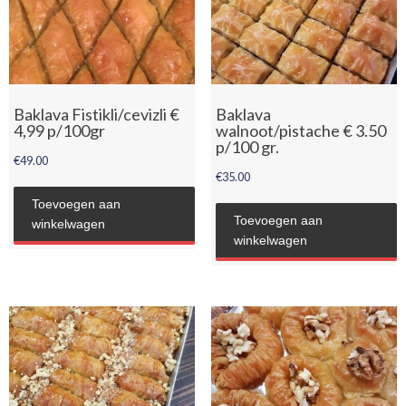
Baklava Fistikli/cevizli €
Baklava
4,99 p/100gr
walnoot/pistache € 3.50
p/100 gr.
€
49.00
€
35.00
Toevoegen aan
Toevoegen aan
winkelwagen
winkelwagen