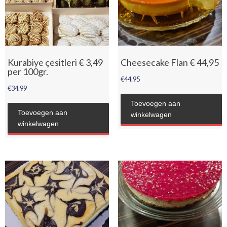
Kurabiye çesitleri € 3,49
Cheesecake Flan € 44,95
per 100gr.
€
44.95
€
34.99
Toevoegen aan
Toevoegen aan
winkelwagen
winkelwagen