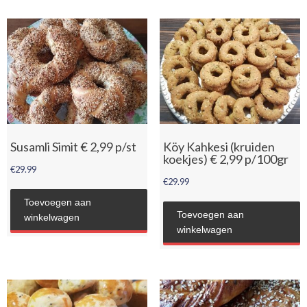
Susamli Simit € 2,99 p/st
Köy Kahkesi (kruiden
koekjes) € 2,99 p/100gr
€
29.99
€
29.99
Toevoegen aan
Toevoegen aan
winkelwagen
winkelwagen