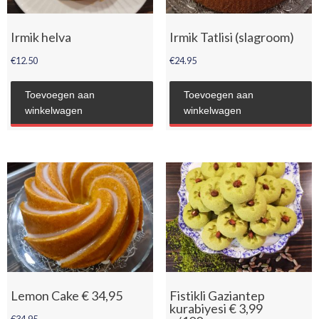
Irmik helva
Irmik Tatlisi (slagroom)
€
12.50
€
24.95
Toevoegen aan
Toevoegen aan
winkelwagen
winkelwagen
Lemon Cake € 34,95
Fistikli Gaziantep
kurabiyesi € 3,99