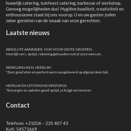
huwelijk catering, tuinfeest catering, barbecue of workshop.
Genoeg mogelijkheden dus! Hygiëne kwaliteit, creativiteit en
enthousiasme staat bij ons voorop. U en uw gasten zullen
zeker genieten van de smaak van onze gerechten.
Laatste nieuws
ABSOLUTE AANRADER, OOK VOOR GROTE GROEPEN.
Heerlijk vers, op tijd, rekening gehouden met al onze wensen..
WERELDKEUKEN, HEERLIJK!
"Zeer goed eten en perfect warm aangeleverd op afgesproken tijd.
HEERLIJK EN UITSTEKEND VERZORGD.
“Bezorgen en ophalen goed op tijd, je krijgt van tevoren
Contact
Telefoon: +31(0)6 – 220 407 43
KvK: 54571669