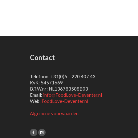
Contact
Telefoon: +31(0)6 – 220 407 43
KvK: 54571669
B.T.W.nr: NL136783508B03
Email:
info@FoodLove-Deventer.nl
Web:
FoodLove-Deventer.nl
Algemene voorwaarden