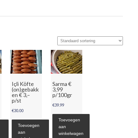
Içli Köfte
Sarma €
(on)gebakk
3,99
en € 3,–
p/100gr
p/st
€
39.99
€
30.00
Toevoegen
Toevoegen
aan
aan
winkelwagen