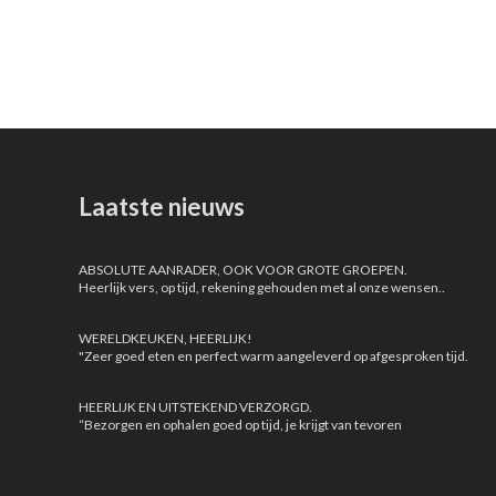
Laatste nieuws
ABSOLUTE AANRADER, OOK VOOR GROTE GROEPEN.
Heerlijk vers, op tijd, rekening gehouden met al onze wensen..
WERELDKEUKEN, HEERLIJK!
"Zeer goed eten en perfect warm aangeleverd op afgesproken tijd.
HEERLIJK EN UITSTEKEND VERZORGD.
“Bezorgen en ophalen goed op tijd, je krijgt van tevoren