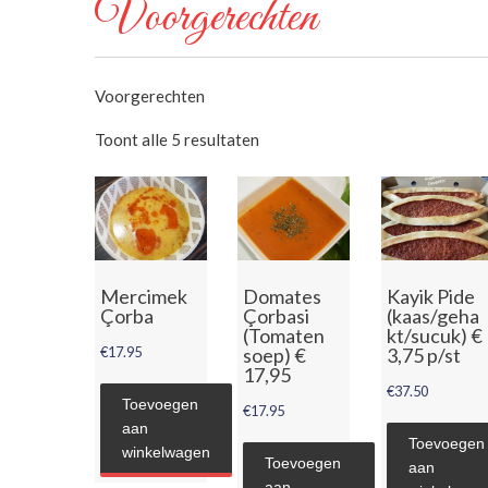
Voorgerechten
Voorgerechten
Toont alle 5 resultaten
Mercimek
Domates
Kayik Pide
Çorba
Çorbasi
(kaas/geha
(Tomaten
kt/sucuk) €
€
17.95
soep) €
3,75 p/st
17,95
€
37.50
Toevoegen
€
17.95
aan
Toevoegen
winkelwagen
Toevoegen
aan
aan