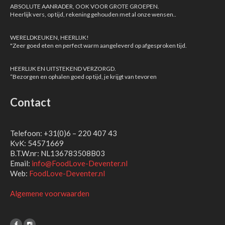
ABSOLUTE AANRADER, OOK VOOR GROTE GROEPEN.
Heerlijk vers, op tijd, rekening gehouden met al onze wensen..
WERELDKEUKEN, HEERLIJK!
"Zeer goed eten en perfect warm aangeleverd op afgesproken tijd.
HEERLIJK EN UITSTEKEND VERZORGD.
“Bezorgen en ophalen goed op tijd, je krijgt van tevoren
Contact
Telefoon: +31(0)6 – 220 407 43
KvK: 54571669
B.T.W.nr: NL136783508B03
Email:
info@FoodLove-Deventer.nl
Web:
FoodLove-Deventer.nl
Algemene voorwaarden