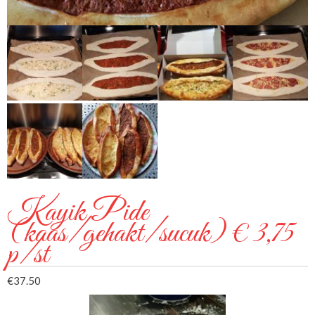
Kayik Pide
(kaas/gehakt/sucuk) € 3,75
p/st
€
37.50