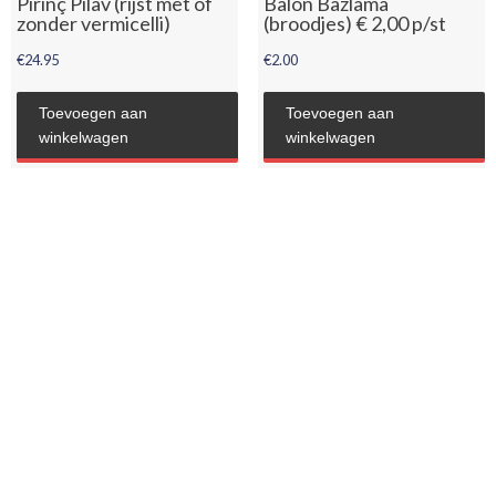
Pirinç Pilav (rijst met of
Balon Bazlama
zonder vermicelli)
(broodjes) € 2,00 p/st
€
24.95
€
2.00
Toevoegen aan
Toevoegen aan
winkelwagen
winkelwagen