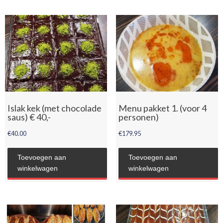
Islak kek (met chocolade
Menu pakket 1. (voor 4
saus) € 40,-
personen)
€
40.00
€
179.95
Toevoegen aan
Toevoegen aan
winkelwagen
winkelwagen