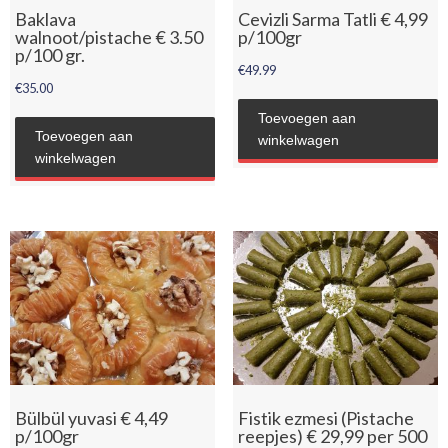
Baklava
Cevizli Sarma Tatli € 4,99
walnoot/pistache € 3.50
p/100gr
p/100 gr.
€
49.99
€
35.00
Toevoegen aan
Toevoegen aan
winkelwagen
winkelwagen
Bülbül yuvasi € 4,49
Fistik ezmesi (Pistache
p/100gr
reepjes) € 29,99 per 500