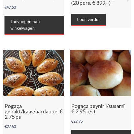
(20 pers. € 899,–)
€
47.50
Lees verder
Toevoegen aan
winkelwagen
Pogaça
Pogaça peynirli/susamli
gehakt/kaas/aardappel €
€ 2,95 p/st
2.75 ps
€
29.95
€
27.50