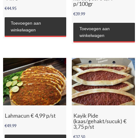
p/100gr
€
44.95
€
39.99
Toevoegen aan
Toevoegen aan
winkelwagen
winkelwagen
Lahmacun € 4,99 p/st
Kayik Pide
(kaas/gehakt/sucuk) €
€
49.99
3,75 p/st
€
37.50