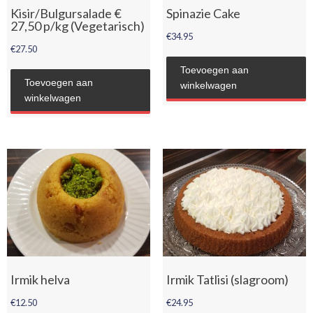
Kisir/Bulgursalade €
Spinazie Cake
27,50 p/kg (Vegetarisch)
€
34.95
€
27.50
Toevoegen aan
Toevoegen aan
winkelwagen
winkelwagen
Irmik helva
Irmik Tatlisi (slagroom)
€
12.50
€
24.95