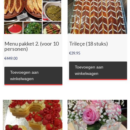
Menu pakket 2. (voor 10
Trileçe (18 stuks)
personen)
€
39.95
€
449.00
Toevoegen aan
Toevoegen aan
winkelwagen
winkelwagen