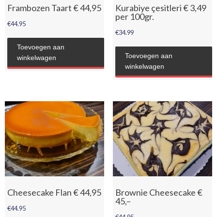
Frambozen Taart € 44,95
Kurabiye çesitleri € 3,49
per 100gr.
€
44.95
€
34.99
Toevoegen aan
Toevoegen aan
winkelwagen
winkelwagen
Cheesecake Flan € 44,95
Brownie Cheesecake €
45,–
€
44.95
€
44.95