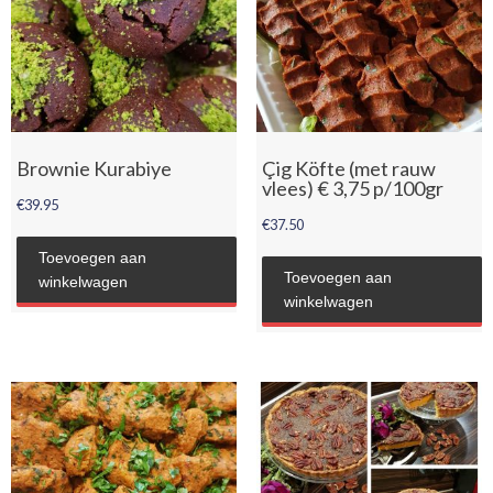
Brownie Kurabiye
Çig Köfte (met rauw
vlees) € 3,75 p/100gr
€
39.95
€
37.50
Toevoegen aan
Toevoegen aan
winkelwagen
winkelwagen