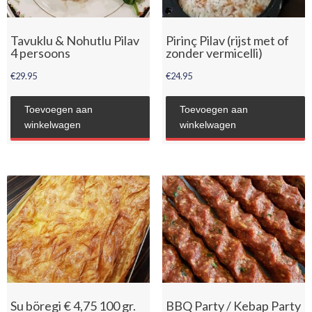
Tavuklu & Nohutlu Pilav
Pirinç Pilav (rijst met of
4 persoons
zonder vermicelli)
€
29.95
€
24.95
Toevoegen aan
Toevoegen aan
winkelwagen
winkelwagen
Su böregi € 4,75 100 gr.
BBQ Party / Kebap Party