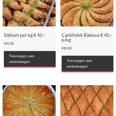
Söbiyet per kg € 45.–
Çarkifelek Baklava € 45,–
p/kg
€
45.00
€
45.00
Toevoegen aan
Toevoegen aan
winkelwagen
winkelwagen