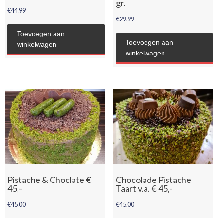
gr.
€
44.99
€
29.99
Toevoegen aan
Toevoegen aan
winkelwagen
winkelwagen
Pistache & Choclate €
Chocolade Pistache
45,–
Taart v.a. € 45,-
€
45.00
€
45.00