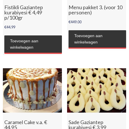
Fistikli Gaziantep
Menu pakket 3. (voor 10
kurabiyesi € 4,49
personen)
p/100gr
€
449.00
€
44.99
Toevoegen aan
Toevoegen aan
winkelwagen
winkelwagen
Caramel Cake v.a. €
Sade Gaziantep
44.95
kurabiyesi € 3,99