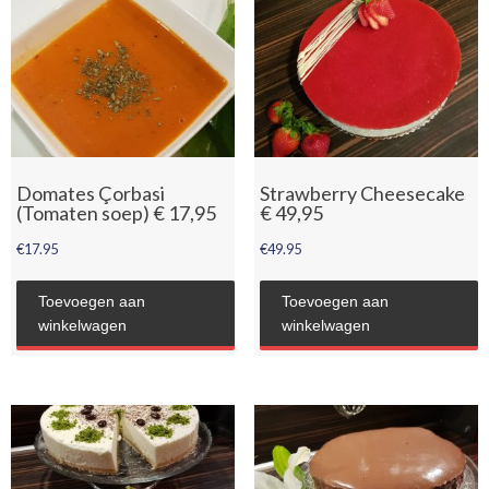
Domates Çorbasi
Strawberry Cheesecake
(Tomaten soep) € 17,95
€ 49,95
€
17.95
€
49.95
Toevoegen aan
Toevoegen aan
winkelwagen
winkelwagen