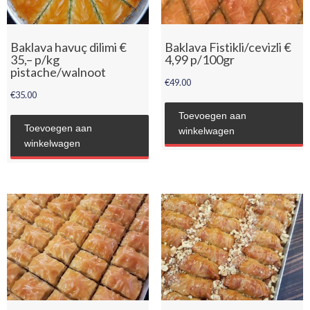
Baklava havuç dilimi €
Baklava Fistikli/cevizli €
35,– p/kg
4,99 p/100gr
pistache/walnoot
€
49.00
€
35.00
Toevoegen aan
Toevoegen aan
winkelwagen
winkelwagen