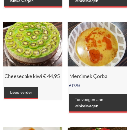
winkelwagen
winkelwagen
Cheesecake kiwi € 44,95
Mercimek Çorba
€
17.95
Lees verder
Toevoegen aan
winkelwagen