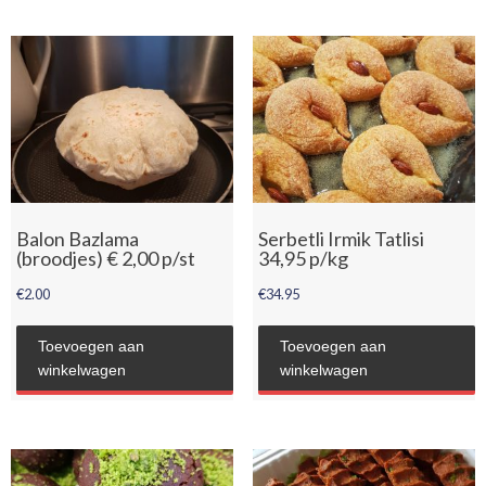
Balon Bazlama
Serbetli Irmik Tatlisi
(broodjes) € 2,00 p/st
34,95 p/kg
€
2.00
€
34.95
Toevoegen aan
Toevoegen aan
winkelwagen
winkelwagen