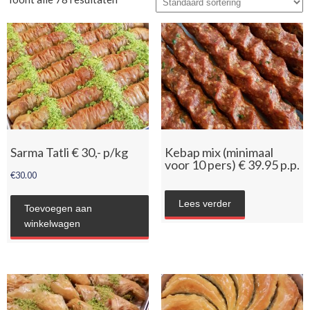
Sarma Tatli € 30,- p/kg
Kebap mix (minimaal
voor 10 pers) € 39.95 p.p.
€
30.00
Lees verder
Toevoegen aan
winkelwagen