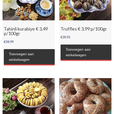
Tahinli kurabiye € 3,49
Truffles € 3,99 p/100gr
p/100gr
€
39.95
€
34.99
Toevoegen aan
Toevoegen aan
winkelwagen
winkelwagen