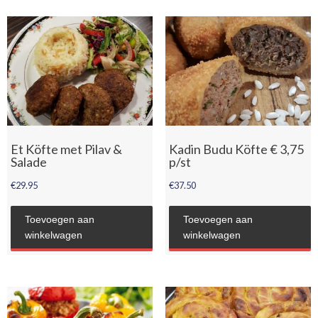
Et Köfte met Pilav &
Kadin Budu Köfte € 3,75
Salade
p/st
€
29.95
€
37.50
Toevoegen aan
Toevoegen aan
winkelwagen
winkelwagen